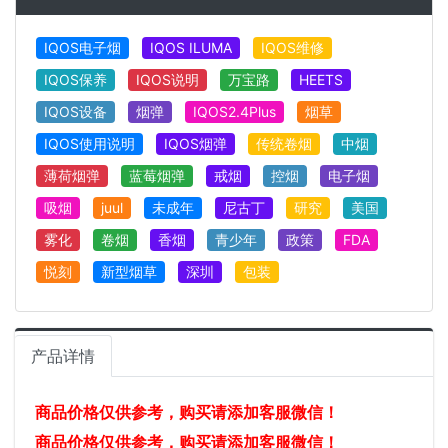
IQOS电子烟
IQOS ILUMA
IQOS维修
IQOS保养
IQOS说明
万宝路
HEETS
IQOS设备
烟弹
IQOS2.4Plus
烟草
IQOS使用说明
IQOS烟弹
传统卷烟
中烟
薄荷烟弹
蓝莓烟弹
戒烟
控烟
电子烟
吸烟
juul
未成年
尼古丁
研究
美国
雾化
卷烟
香烟
青少年
政策
FDA
悦刻
新型烟草
深圳
包装
产品详情
商品价格仅供参考，购买请添加客服微信！
商品价格仅供参考，购买请添加客服微信！