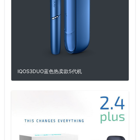
IQOS3DUO蓝色热卖款5代机