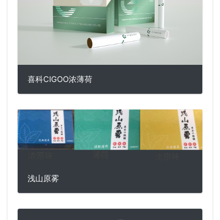
喜科CIGOO浓薄荷
浅山原雾