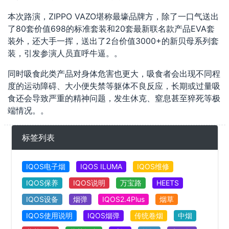
本次路演，ZIPPO VAZO堪称最壕品牌方，除了一口气送出
了80套价值698的标准套装和20套最新联名款产品EVA套
装外，还大手一挥，送出了2台价值3000+的新贝母系列套
装，引发参演人员直呼牛逼。。
同时吸食此类产品对身体危害也更大，吸食者会出现不同程
度的运动障碍、大小便失禁等躯体不良反应，长期或过量吸
食还会导致严重的精神问题，发生休克、窒息甚至猝死等极
端情况。。
标签列表
IQOS电子烟
IQOS ILUMA
IQOS维修
IQOS保养
IQOS说明
万宝路
HEETS
IQOS设备
烟弹
IQOS2.4Plus
烟草
IQOS使用说明
IQOS烟弹
传统卷烟
中烟