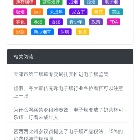
薄荷烟弹
蓝莓烟弹
戒烟
控烟
电子烟
吸烟
juul
未成年
尼古丁
研究
美国
雾化
卷烟
香烟
青少年
政策
FDA
悦刻
新型烟草
深圳
包装
相关阅读
天津市第三烟草专卖局扎实推进电子烟监管
虚假、夸大宣传充斥电子烟行业各位看官可以注意
上一张
为什么网络禁令很难奏效：电子烟变成了奶茶杯可
乐罐，盯着未成年人
密西西比州参议员提交了电子烟产品税法：15%的
消费税与香烟相同