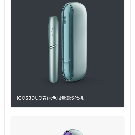
IQOS3DUO春绿色限量款5代机