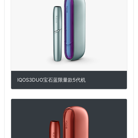
IQOS3DUO宝石蓝限量款5代机