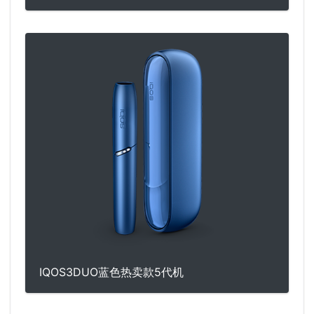
IQOS3DUO蓝色热卖款5代机