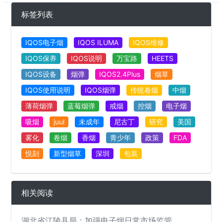
标签列表
IQOS电子烟
IQOS ILUMA
IQOS维修
IQOS保养
IQOS说明
万宝路
HEETS
IQOS设备
烟弹
IQOS2.4Plus
烟草
IQOS使用说明
IQOS烟弹
传统卷烟
中烟
薄荷烟弹
蓝莓烟弹
戒烟
控烟
电子烟
吸烟
juul
未成年
尼古丁
研究
美国
雾化
卷烟
香烟
青少年
政策
FDA
悦刻
新型烟草
深圳
包装
相关阅读
湖北省江陵县局：加强电子烟日常市场监管