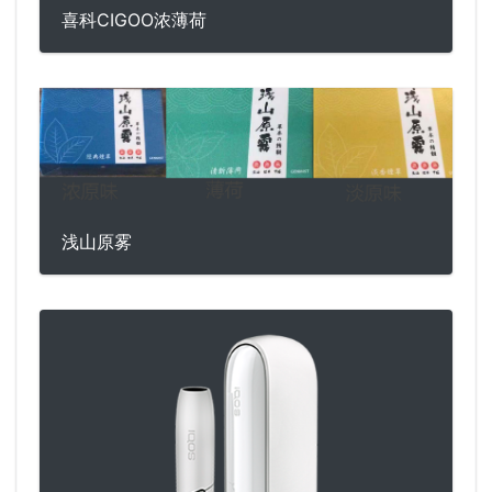
喜科CIGOO浓薄荷
浅山原雾