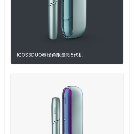
IQOS3DUO春绿色限量款5代机