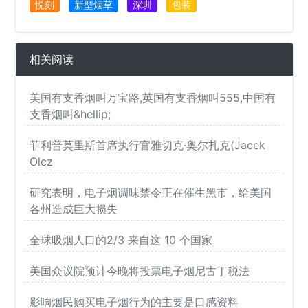
悦刻
新型烟草
深圳
包装
相关阅读
美国有支香烟叫万宝路,英国有支香烟叫555,中国有
支香烟叫&hellip;
菲利普莫里斯首席执行官雅切克·奥尔扎克(Jacek
Olcz
研究表明，电子烟调味禁令正在催生黑市，给美国
各州造成巨大损失
全球吸烟人口的2/3 来自这 10 个国家
美国众议院预计今晚将投票电子烟尼古丁税法
影响烟民购买电子烟行为的主要是口感资料