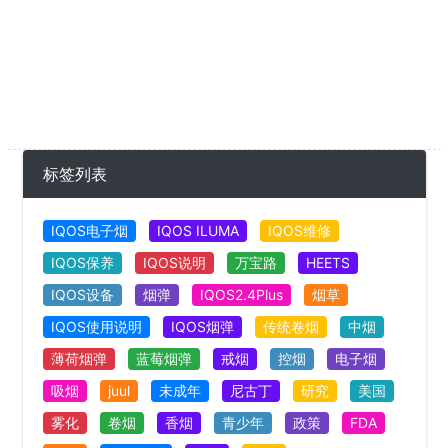
标签列表
IQOS电子烟
IQOS ILUMA
IQOS维修
IQOS保养
IQOS说明
万宝路
HEETS
IQOS设备
烟弹
IQOS2.4Plus
烟草
IQOS使用说明
IQOS烟弹
传统卷烟
中烟
薄荷烟弹
蓝莓烟弹
戒烟
控烟
电子烟
吸烟
juul
未成年
尼古丁
研究
美国
雾化
卷烟
香烟
青少年
政策
FDA